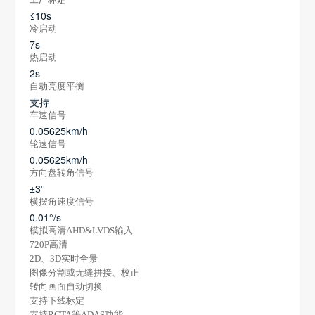
≤10s
冷启动
7s
热启动
2s
自动亮度平衡
支持
车速信号
0.05625km/h
轮速信号
0.05625km/h
方向盘转角信号
±3°
横摆角速度信号
0.01°/s
模拟高清AHD&LVDS输入
720P高清
2D、3D实时全景
图像分割或无缝拼接、校正
转向画面自动切换
支持下线标定
支持RCTA等ADAS功能