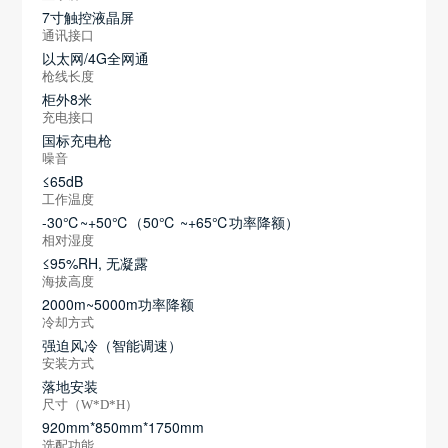
7寸触控液晶屏
通讯接口
以太网/4G全网通
枪线长度
柜外8米
充电接口
国标充电枪
噪音
≤65dB
工作温度
-30℃~+50℃（50℃ ~+65℃功率降额）
相对湿度
≤95%RH, 无凝露
海拔高度
2000m~5000m功率降额
冷却方式
强迫风冷（智能调速）
安装方式
落地安装
尺寸（W*D*H）
920mm*850mm*1750mm
选配功能